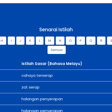
Senarai Istilah
H
I
J
K
L
M
N
O
P
Q
R
Semua
Istilah Sasar (Bahasa Melayu)
cahaya terserap
zat serap
halangan penyerapan
halangan penyerapan