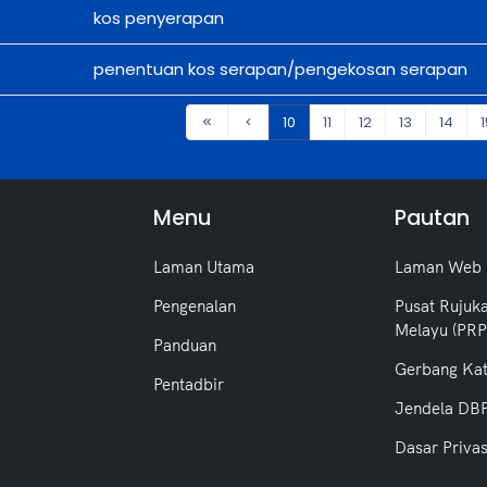
kos penyerapan
penentuan kos serapan/pengekosan serapan
10
11
12
13
14
1
Menu
Pautan
Laman Utama
Laman Web
Pengenalan
Pusat Rujuk
Melayu (PR
Panduan
Gerbang Ka
Pentadbir
Jendela DB
Dasar Privas