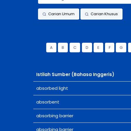
Carian Umum
Carian Khusus
A
B
C
D
E
F
G
Istilah Sumber (Bahasa Inggeris)
absorbed light
absorbent
absorbing barrier
absorbing barrier