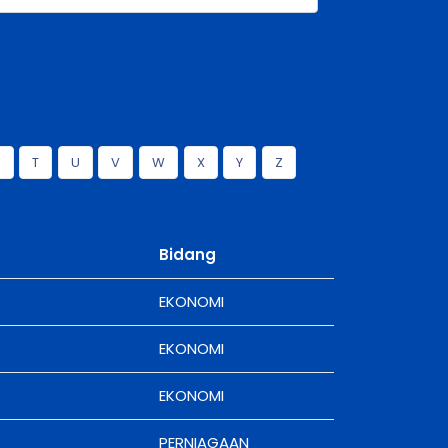
S
T
U
V
W
X
Y
Z
Bidang
EKONOMI
EKONOMI
EKONOMI
PERNIAGAAN