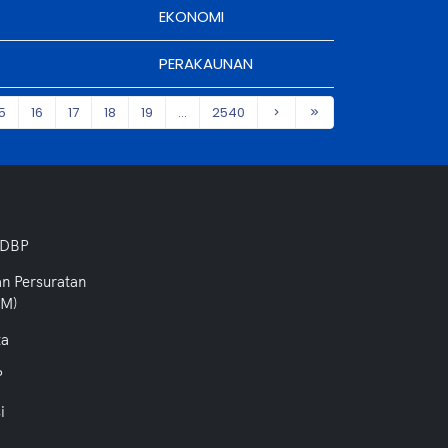
EKONOMI
PERAKAUNAN
5
16
17
18
19
...
2540
 DBP
an Persuratan
PM)
ta
P
i