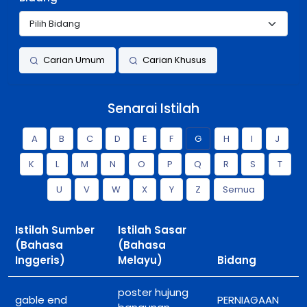
Carian Umum
Carian Khusus
Senarai Istilah
A
B
C
D
E
F
G
H
I
J
K
L
M
N
O
P
Q
R
S
T
U
V
W
X
Y
Z
Semua
Istilah Sumber
Istilah Sasar
(Bahasa
(Bahasa
Inggeris)
Melayu)
Bidang
poster hujung
gable end
PERNIAGAAN