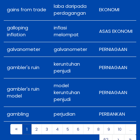
laba daripada
gains from trade
EKONOMI
perdagangan
galloping
inflasi
ASAS EKONOMI
inflation
melompat
galvanometer
galvanometer
PERNIAGAAN
keruntuhan
gambler's ruin
PERNIAGAAN
penjudi
model
gambler's ruin
keruntuhan
PERNIAGAAN
model
penjudi
gambling
perjudian
PERBANKAN
1
2
3
4
5
6
7
8
9
10
...
62