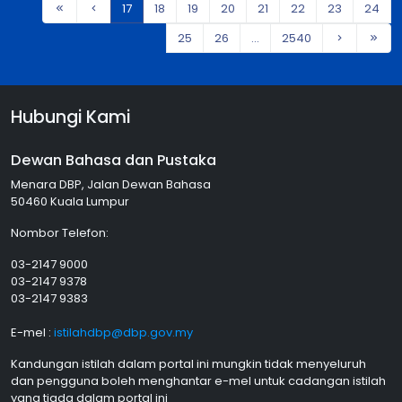
17
18
19
20
21
22
23
24
25
26
...
2540
Hubungi Kami
Dewan Bahasa dan Pustaka
Menara DBP, Jalan Dewan Bahasa
50460 Kuala Lumpur
Nombor Telefon:
03-2147 9000
03-2147 9378
03-2147 9383
E-mel :
istilahdbp@dbp.gov.my
Kandungan istilah dalam portal ini mungkin tidak menyeluruh
dan pengguna boleh menghantar e-mel untuk cadangan istilah
yang tiada dalam portal ini