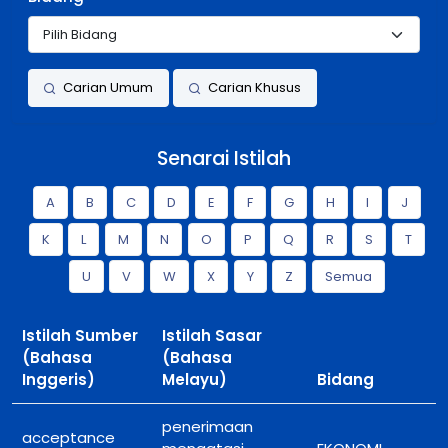
Carian Umum
Carian Khusus
Senarai Istilah
A
B
C
D
E
F
G
H
I
J
K
L
M
N
O
P
Q
R
S
T
U
V
W
X
Y
Z
Semua
Istilah Sumber
Istilah Sasar
(Bahasa
(Bahasa
Inggeris)
Melayu)
Bidang
penerimaan
acceptance