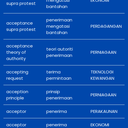
mengatasi
EKONOMI
supra protest
bantahan
penerimaan
acceptance
mengatasi
PERDAGANGAN
supra protest
bantahan
acceptance
teori autoriti
theory of
PERNIAGAAN
penerimaan
authority
accepting
terima
TEKNOLOGI
request
permintaan
KEWANGAN
acception
prinsip
PERNIAGAAN
principle
penerimaan
acceptor
penerima
PERAKAUNAN
acceptor
penerima
EKONOMI