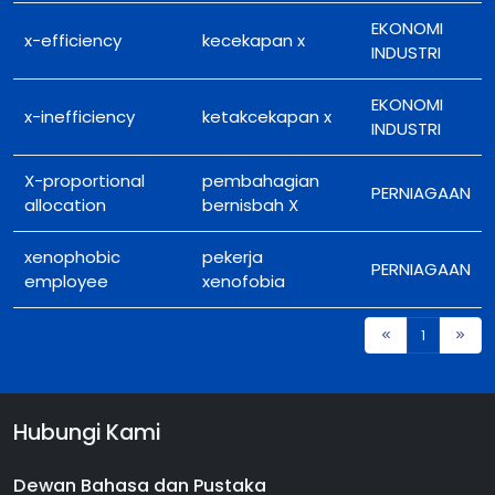
EKONOMI
x-efficiency
kecekapan x
INDUSTRI
EKONOMI
x-inefficiency
ketakcekapan x
INDUSTRI
X-proportional
pembahagian
PERNIAGAAN
allocation
bernisbah X
xenophobic
pekerja
PERNIAGAAN
employee
xenofobia
1
Hubungi Kami
Dewan Bahasa dan Pustaka