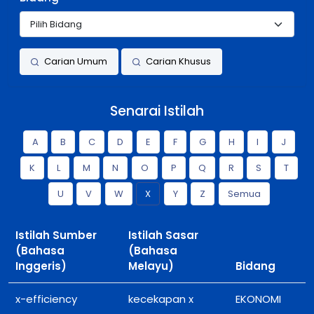
Carian Umum
Carian Khusus
Senarai Istilah
A
B
C
D
E
F
G
H
I
J
K
L
M
N
O
P
Q
R
S
T
U
V
W
X
Y
Z
Semua
Istilah Sumber
Istilah Sasar
(Bahasa
(Bahasa
Inggeris)
Melayu)
Bidang
x-efficiency
kecekapan x
EKONOMI