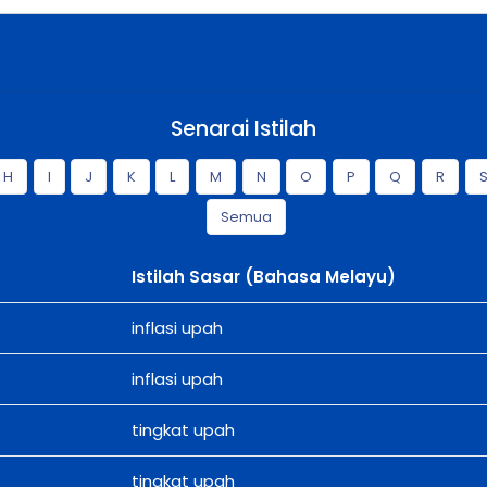
Senarai Istilah
H
I
J
K
L
M
N
O
P
Q
R
Semua
Istilah Sasar (Bahasa Melayu)
inflasi upah
inflasi upah
tingkat upah
tingkat upah