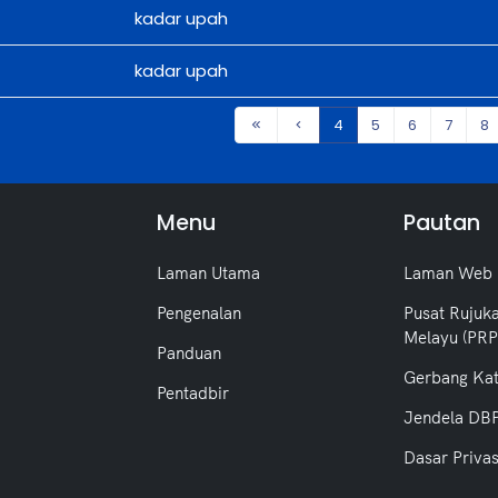
kadar upah
kadar upah
4
5
6
7
8
Menu
Pautan
Laman Utama
Laman Web
Pengenalan
Pusat Rujuk
Melayu (PR
Panduan
Gerbang Ka
Pentadbir
Jendela DB
Dasar Privas