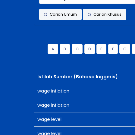
Carian Umum
Carian Khusus
A
B
C
D
E
F
G
Istilah Sumber (Bahasa Inggeris)
wage inflation
wage inflation
wage level
wage level