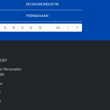
EKONOMI INDUSTRI
PERNIAGAAN
9
10
11
12
13
...
40
 DBP
an Persuratan
PM)
ta
P
i