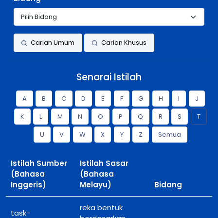
Carian Umum
Carian Khusus
Senarai Istilah
A
B
C
D
E
F
G
H
I
J
K
L
M
N
O
P
Q
R
S
T
U
V
W
X
Y
Z
Semua
Istilah Sumber
Istilah Sasar
(Bahasa
(Bahasa
Inggeris)
Melayu)
Bidang
reka bentuk
task-