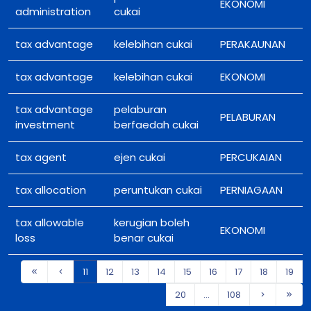
EKONOMI
administration
cukai
tax advantage
kelebihan cukai
PERAKAUNAN
tax advantage
kelebihan cukai
EKONOMI
tax advantage
pelaburan
PELABURAN
investment
berfaedah cukai
tax agent
ejen cukai
PERCUKAIAN
tax allocation
peruntukan cukai
PERNIAGAAN
tax allowable
kerugian boleh
EKONOMI
loss
benar cukai
11
12
13
14
15
16
17
18
19
20
...
108