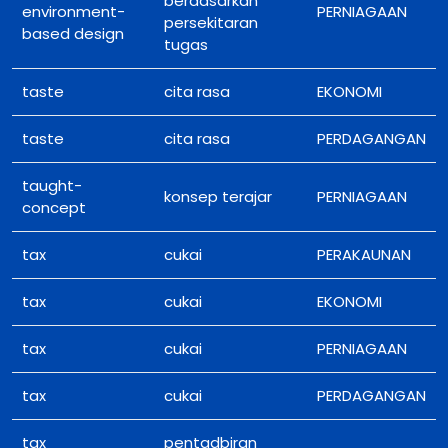
berdasarkan
environment-
PERNIAGAAN
persekitaran
based design
tugas
taste
cita rasa
EKONOMI
taste
cita rasa
PERDAGANGAN
taught-
konsep terajar
PERNIAGAAN
concept
tax
cukai
PERAKAUNAN
tax
cukai
EKONOMI
tax
cukai
PERNIAGAAN
tax
cukai
PERDAGANGAN
tax
pentadbiran