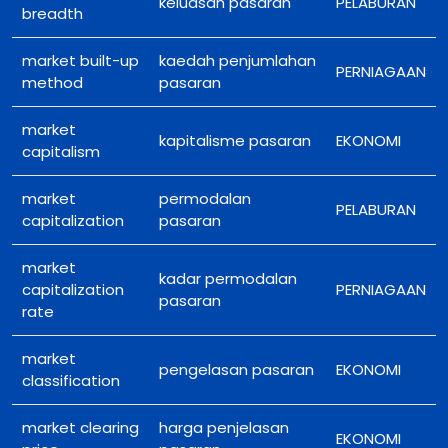
keluasan pasaran
PELABURAN
breadth
market built-up
kaedah penjumlahan
PERNIAGAAN
method
pasaran
market
kapitalisme pasaran
EKONOMI
capitalism
market
permodalan
PELABURAN
capitalization
pasaran
market
kadar permodalan
capitalization
PERNIAGAAN
pasaran
rate
market
pengelasan pasaran
EKONOMI
classification
market clearing
harga penjelasan
EKONOMI