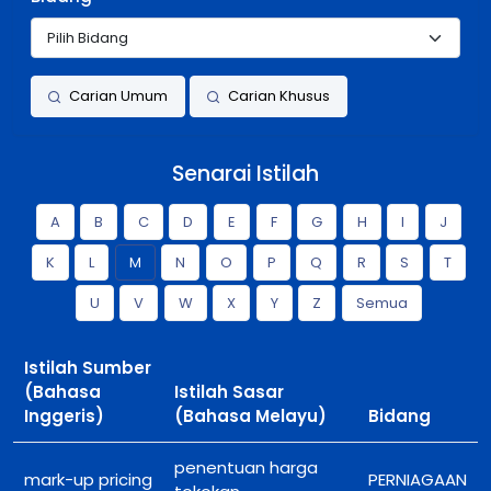
Carian Umum
Carian Khusus
Senarai Istilah
A
B
C
D
E
F
G
H
I
J
K
L
M
N
O
P
Q
R
S
T
U
V
W
X
Y
Z
Semua
Istilah Sumber
(Bahasa
Istilah Sasar
Inggeris)
(Bahasa Melayu)
Bidang
penentuan harga
mark-up pricing
PERNIAGAAN