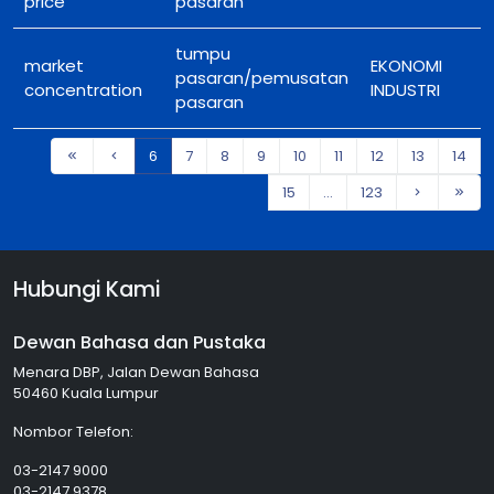
price
pasaran
tumpu
market
EKONOMI
pasaran/pemusatan
concentration
INDUSTRI
pasaran
6
7
8
9
10
11
12
13
14
15
...
123
Hubungi Kami
Dewan Bahasa dan Pustaka
Menara DBP, Jalan Dewan Bahasa
50460 Kuala Lumpur
Nombor Telefon:
03-2147 9000
03-2147 9378