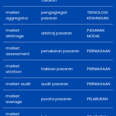
tokokan
market
pengagregat
TEKNOLOGI
aggregator
pasaran
KEWANGAN
market
PASARAN
arbitraj pasaran
arbitrage
MODAL
market
penaksiran pasaran
PERNIAGAAN
assessment
market
hakisan pasaran
PERNIAGAAN
attrition
market audit
audit pasaran
PERNIAGAAN
market
purata pasaran
PELABURAN
average
market