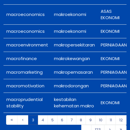
ASAS
macroeconomics
makroekonomi
EKONOMI
macroeconomics
makroekonomi
EKONOMI
macroenvironment
makropersekitaran
PERNIAGAAN
macrofinance
makrokewangan
EKONOMI
macromarketing
makropemasaran
PERNIAGAAN
macromotivation
makrodorongan
PERNIAGAAN
macroprudential
kestabilan
EKONOMI
stability
kehematan makro
3
4
5
6
7
8
9
10
11
12
...
123