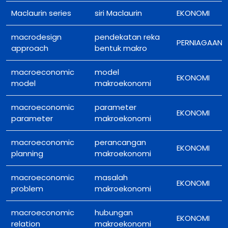
Maclaurin series
siri Maclaurin
EKONOMI
macrodesign
pendekatan reka
PERNIAGAAN
approach
bentuk makro
macroeconomic
model
EKONOMI
model
makroekonomi
macroeconomic
parameter
EKONOMI
parameter
makroekonomi
macroeconomic
perancangan
EKONOMI
planning
makroekonomi
macroeconomic
masalah
EKONOMI
problem
makroekonomi
macroeconomic
hubungan
EKONOMI
relation
makroekonomi