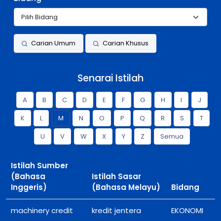
Carian Umum
Carian Khusus
Senarai Istilah
A
B
C
D
E
F
G
H
I
J
K
L
M
N
O
P
Q
R
S
T
U
V
W
X
Y
Z
Semua
Istilah Sumber
(Bahasa
Istilah Sasar
Inggeris)
(Bahasa Melayu)
Bidang
machinery credit
kredit jentera
EKONOMI