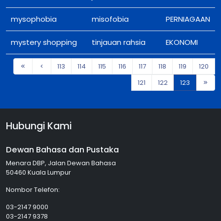
mysophobia
misofobia
PERNIAGAAN
mystery shopping
tinjauan rahsia
EKONOMI
113
114
115
116
117
118
119
120
121
122
123
Hubungi Kami
Dewan Bahasa dan Pustaka
Menara DBP, Jalan Dewan Bahasa
50460 Kuala Lumpur
Nombor Telefon:
03-2147 9000
03-2147 9378