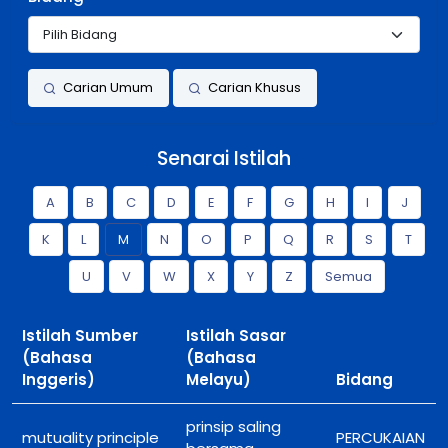
Carian Umum
Carian Khusus
Senarai Istilah
A
B
C
D
E
F
G
H
I
J
K
L
M
N
O
P
Q
R
S
T
U
V
W
X
Y
Z
Semua
Istilah Sumber
Istilah Sasar
(Bahasa
(Bahasa
Inggeris)
Melayu)
Bidang
prinsip saling
mutuality principle
PERCUKAIAN