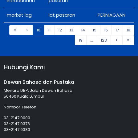
introduction
pasaran
market lag
lat pasaran
PERNIAGAAN
10
11
12
13
14
15
16
17
18
19
...
123
Hubungi Kami
Dewan Bahasa dan Pustaka
Menara DBP, Jalan Dewan Bahasa
50460 Kuala Lumpur
Nombor Telefon:
03-2147 9000
03-2147 9378
03-2147 9383