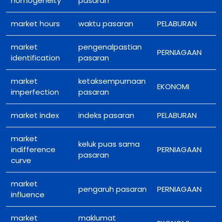
homogeneity
pasaran
market hours
waktu pasaran
PELABURAN
market
pengenalpastian
PERNIAGAAN
identification
pasaran
market
ketaksempurnaan
EKONOMI
imperfection
pasaran
market index
indeks pasaran
PELABURAN
market
keluk puas sama
indifference
PERNIAGAAN
pasaran
curve
market
pengaruh pasaran
PERNIAGAAN
influence
market
maklumat