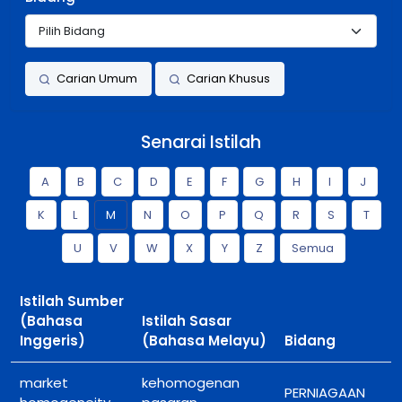
Carian Umum
Carian Khusus
Senarai Istilah
A
B
C
D
E
F
G
H
I
J
K
L
M
N
O
P
Q
R
S
T
U
V
W
X
Y
Z
Semua
Istilah Sumber
(Bahasa
Istilah Sasar
Inggeris)
(Bahasa Melayu)
Bidang
market
kehomogenan
PERNIAGAAN