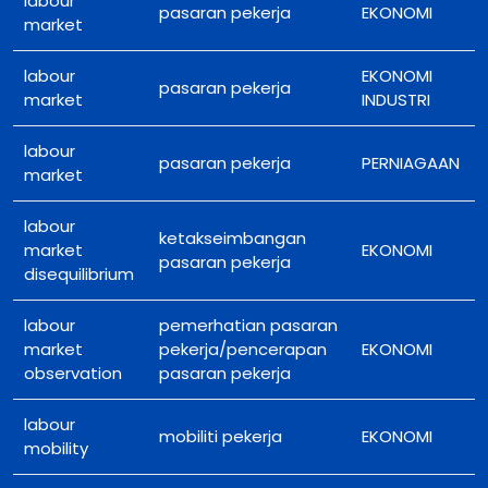
labour
pasaran pekerja
EKONOMI
market
labour
EKONOMI
pasaran pekerja
market
INDUSTRI
labour
pasaran pekerja
PERNIAGAAN
market
labour
ketakseimbangan
market
EKONOMI
pasaran pekerja
disequilibrium
labour
pemerhatian pasaran
market
pekerja/pencerapan
EKONOMI
observation
pasaran pekerja
labour
mobiliti pekerja
EKONOMI
mobility