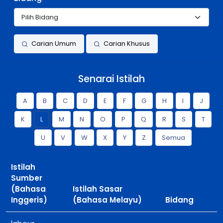
Carian Umum
Carian Khusus
Senarai Istilah
A
B
C
D
E
F
G
H
I
J
K
L
M
N
O
P
Q
R
S
T
U
V
W
X
Y
Z
Semua
Istilah
Sumber
(Bahasa
Istilah Sasar
Inggeris)
(Bahasa Melayu)
Bidang