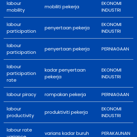
labour
EKONOMI
mobiliti pekerja
mobility
INDUSTRI
labour
EKONOMI
penyertaan pekerja
participation
INDUSTRI
labour
penyertaan pekerja
PERNIAGAAN
participation
labour
kadar penyertaan
EKONOMI
participation
pekerja
INDUSTRI
rate
labour piracy
rompakan pekerja
PERNIAGAAN
labour
EKONOMI
produktiviti pekerja
productivity
INDUSTRI
labour rate
varians kadar buruh
PERAKAUNAN
variance