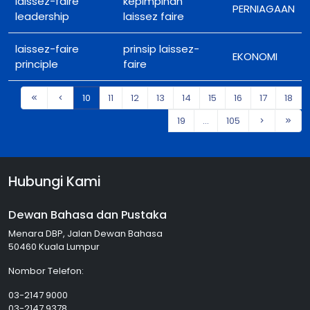
laissez-faire
kepimpinan
PERNIAGAAN
leadership
laissez faire
laissez-faire
prinsip laissez-
EKONOMI
principle
faire
10
11
12
13
14
15
16
17
18
19
...
105
Hubungi Kami
Dewan Bahasa dan Pustaka
Menara DBP, Jalan Dewan Bahasa
50460 Kuala Lumpur
Nombor Telefon:
03-2147 9000
03-2147 9378