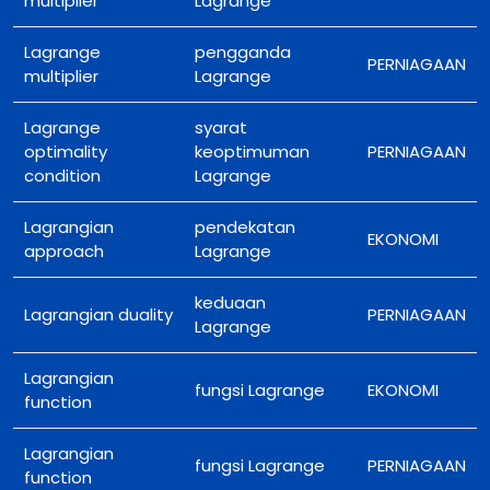
multiplier
Lagrange
Lagrange
pengganda
PERNIAGAAN
multiplier
Lagrange
Lagrange
syarat
optimality
keoptimuman
PERNIAGAAN
condition
Lagrange
Lagrangian
pendekatan
EKONOMI
approach
Lagrange
keduaan
Lagrangian duality
PERNIAGAAN
Lagrange
Lagrangian
fungsi Lagrange
EKONOMI
function
Lagrangian
fungsi Lagrange
PERNIAGAAN
function