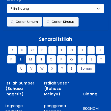
Carian Umum
Carian Khusus
Senarai Istilah
A
B
C
D
E
F
G
H
I
J
K
L
M
N
O
P
Q
R
S
T
U
V
W
X
Y
Z
Semua
Istilah Sumber
Istilah Sasar
(Bahasa
(Bahasa
Inggeris)
Melayu)
Bidang
Lagrange
pengganda
EKONOMI