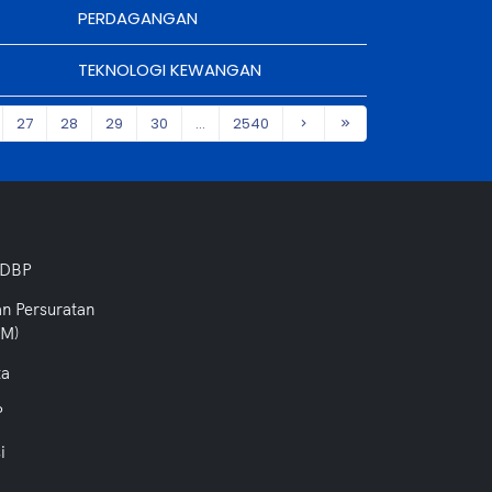
PERDAGANGAN
TEKNOLOGI KEWANGAN
27
28
29
30
...
2540
 DBP
an Persuratan
PM)
ta
P
i