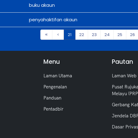
buku akaun
penyahaktifan akaun
21
22
23
24
25
26
Menu
Pautan
Laman Utama
Laman Web
Pengenalan
Pusat Rujuk
Melayu (PR
Panduan
Gerbang Ka
Pentadbir
Jendela DB
Dasar Privas