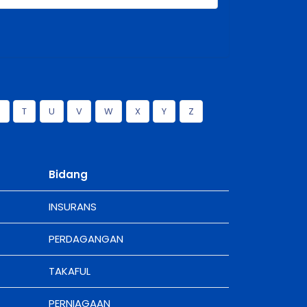
S
T
U
V
W
X
Y
Z
Bidang
INSURANS
PERDAGANGAN
TAKAFUL
PERNIAGAAN