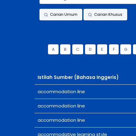
Carian Umum
Carian Khusus
A
B
C
D
E
F
G
Istilah Sumber (Bahasa Inggeris)
accommodation line
accommodation line
accommodation line
accommodative learning style