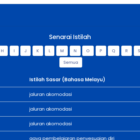
Senarai Istilah
H
I
J
K
L
M
N
O
P
Q
R
Semua
Istilah Sasar (Bahasa Melayu)
jaluran akomodasi
jaluran akomodasi
jaluran akomodasi
gaya pembelajaran penyesuaian diri